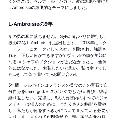
くの言及は、ベルナール・パカド、彼の訓練を受けた
L-Ambroisieの象徴的なチーフにしました。
L-Ambroisieの5年
葉の男の耳に落ちません。 Sylvainはパリに旅行し、
彼のCVをL-Ambroisieに提出します。 2013年にスタ
ー・ソートにカークとして入社。 刺激され、強調さ
れる、正しい何ができますか? ヴィラ9の頭が笑顔に
なる: « シェフのノクションがまだなかったし、全体
的にはなかった。 勉強したいと思い、私は幸せでし
た...そして落ち着いて »お問い合わせ
5年間、シルバインはフランスの美食のこの宝石で自
分自身をimmerged:
« スポンジでした! »
再び、彼は
繰り返したい、完璧に、8人の要塞内のすべてのジェ
スチャーは40人のために、 « たくさんの時間を費や
し、私たちが何をすべきかについて喜んでいる必要が
あります。 » すべてが四角形で、朝に製品を並べ替