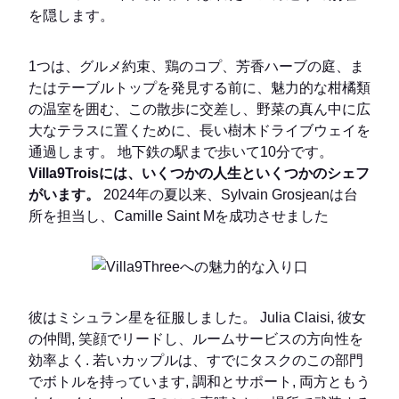
を隠します。
1つは、グルメ約束、鶏のコプ、芳香ハーブの庭、ま
たはテーブルトップを発見する前に、魅力的な柑橘類
の温室を囲む、この散歩に交差し、野菜の真ん中に広
大なテラスに置くために、長い樹木ドライブウェイを
通過します。 地下鉄の駅まで歩いて10分です。
Villa9Troisには、いくつかの人生といくつかのシェフ
がいます。
2024年の夏以来、Sylvain Grosjeanは台
所を担当し、Camille Saint Mを成功させました
彼はミシュラン星を征服しました。 Julia Claisi, 彼女
の仲間, 笑顔でリードし、ルームサービスの方向性を
効率よく. 若いカップルは、すでにタスクのこの部門
でボトルを持っています, 調和とサポート, 両方ともう