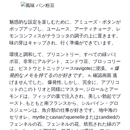
魅惑的な設定を楽しむために、アミューズ・ボタンが
ポップアップし、ユームース、アーティチョーク、レ
モンコンフィスがテラコッタの調子の上に置きます。
味の芽はキャップされ、行く準備ができています。
環境と調和して、プリエントリー、すべての緑:パミ
ポ豆、非常にアルデント、エンドウ豆、ブロッコリー
は、ピストウとトニックソースravigoteに浸漬。
« 爆
発的なメモを持てるのが好きです。 »,
確認画面 逃
げませんでした。 爆発性, しかし、完全に、アプリコ
ットのこのトリオと同様にマスター, ジロールとアー
モンドは、フィッグの葉で注入され、美しい勃起でブ
ースト. もともと南フランスから、シルバイン・グロ
スジェーンは、魚介類の仕事が好きです。 地中海の
セリオレ、myrtleとcaviarのquenelleまたはcandiedの
フェンネルの石、フェンネルの花、焙煎された緑のア