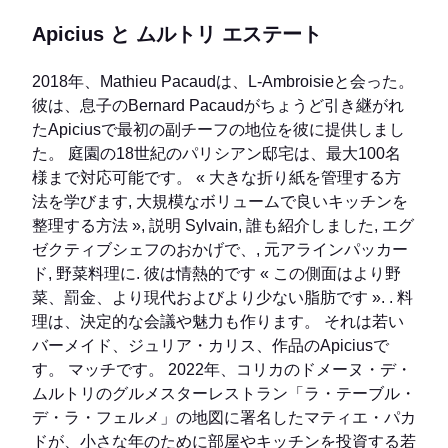
ドが、小さな年のために部屋やキッチンを投資する若
いカップルに提案する。 多くのアトラクション - ほ
とんどの製品、野菜、チーズ、卵、蜂蜜、子羊、オリ
ーブオイルを生産するこの巨大な不動産の太陽と贅
沢...
– ジュリアとシルバインを決める。 若きシェフが料
理を上流に仕上げ、マティエ・パカドが検証。 この
カルフフィレのように、同じ朝をピックしたマキから
ハーブで転がしました!
« 私は草が多い、フローラル
であるすべてを愛する »,
シルバインを確認します。
« 15-20の小さなチームで、特別な歓迎、気配りのあ
る部屋でした。 ムルトリのオーナーの哲学と同様
に、カナルリの家族は、常に顧客に非常に近いで
す。 »,
ジュリアは言う.