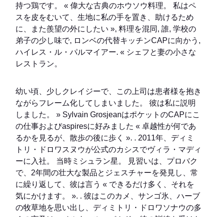
持つ鶏です。 « 偉大な古典のホウソウ料理。 私はペ
スを皮をむいて、生地に私の手を置き、助けるため
に、また羨望の外にしたい », 料理を混同, 誰, 学校の
弟子の少し味で, ロンベの代替キッチンCAPに向かう,
ハイレス・ル・パルマイアー. « シェフと妻の小さな
レストラン。
幼い頃、少しクレイジーで、この上司は患者様を抱き
ながらフレーム化してしまいました。 彼は私に説明
しました。 » Sylvain GrosjeanはポケットのCAPにこ
の仕事およびaspiresに好みました « 卓越性が何であ
るかを見るが、散歩の後に歩く ». . 2011年、ディミ
トリ・ドロワスヌウが公式のカシスでヴィラ・マディ
ーに入社。 当時ミシュラン星。 見習いは、プロバク
で、2年間の壮大な製品とジェスチャーを発見し、常
に繰り返して、彼は言う « できるだけ多く、それを
気にかけます。 ». . 彼はこのカメ、サンゴ氷、ハーブ
の牧草地を思い出し、ディミトリ・ドロワソナウの多