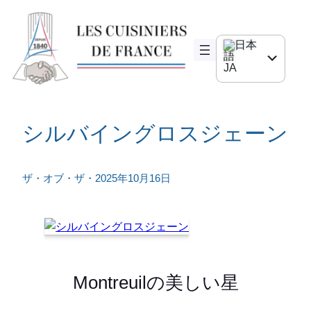
コ
ン
テ
ン
JA
ツ
へ
FR
ス
シルバイングロスジェーン
キ
EN
ッ
プ
DE
ザ・オブ・ザ・
2025年10月16日
ES
IT
Montreuilの美しい星