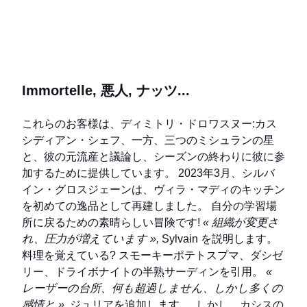
感情と »
, ジュリアを追加します。. しかし、カシスの
太陽とヴィラ・マディの崇高な料理は、Villa9Troisの
挑戦を受け入れるカップルを保持しません。 セー
ヌ・シン・ドニースに定住し、9年ぶりにこの小さな
パラダイスを運営しています。
« 所有者は、家に鍵
を与えてくれました。 Marielle や Dimitri Droisneau
や Danièle と Bernard Pacaud のような, 私達のため
のモデルのカップル, 我々 は、私たちが家にそれら
を受け取るように、この本当の欲求を持っていま
す. »,
ジュリアで混同。 シェフは、食欲をそそそそそ
そそそそそそそそそそそそそそそそそそそそそそそそ
そそそそそそそそそそそそそも、カレーの匂いを嗅い
で、焼肉の美しい部分、魚を塗るバディアン、コショ
ウ、カルダモムのソースを添えた。
秋には、Sylvain Grosjeanは、ナッツマッシュまたは
マッシュのサイフォンから護衛し、シープとsaint-
jacques上のナッツに感謝します
キュカルビタ
スカ