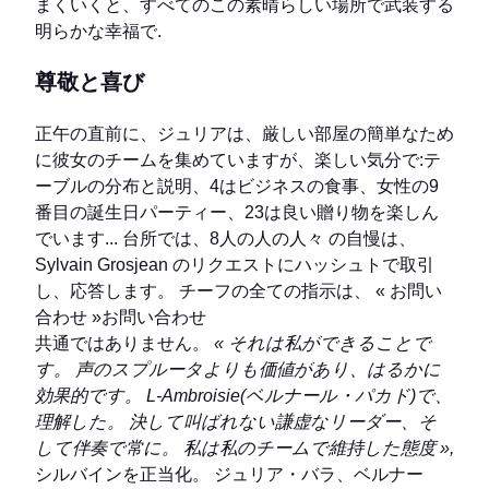
まくいくと、すべてのこの素晴らしい場所で武装する
明らかな幸福で.
尊敬と喜び
正午の直前に、ジュリアは、厳しい部屋の簡単なため
に彼女のチームを集めていますが、楽しい気分で:テ
ーブルの分布と説明、4はビジネスの食事、女性の9
番目の誕生日パーティー、23は良い贈り物を楽しん
でいます... 台所では、8人の人の人々 の自慢は、
Sylvain Grosjean のリクエストにハッシュトで取引
し、応答します。 チーフの全ての指示は、 « お問い
合わせ »お問い合わせ
共通ではありません。
« それは私ができることで
す。 声のスプルータよりも価値があり、はるかに
効果的です。 L-Ambroisie(ベルナール・パカド)で、
理解した。 決して叫ばれない謙虚なリーダー、そ
して伴奏で常に。 私は私のチームで維持した態度 »,
シルバインを正当化。 ジュリア・バラ、ベルナー