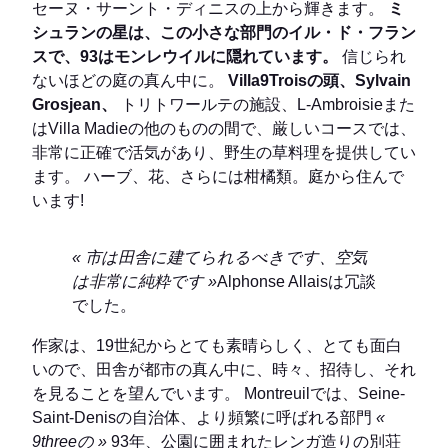
セーヌ・サーント・ディニスの上から輝きます。
ミ
シュランの星は、この小さな部門のイル・ド・フラン
スで、93はモンレウイルに隠れています。
信じられ
ないほどの庭の真ん中に。
Villa9Troisの頭、Sylvain
Grosjean、
トリトワールテの施設、L-Ambroisieまた
はVilla Madieの他のものの間で、厳しいコースでは、
非常に正確で活気があり、野生の草料理を提供してい
ます。 ハーブ、花、さらには柑橘類。庭から住んで
います!
« 市は田舎に建てられるべきです、空気
は非常に純粋です »
Alphonse Allaisは冗談
でした。
作家は、19世紀からとても素晴らしく、とても面白
いので、田舎が都市の真ん中に、時々、招待し、それ
を見ることを望んでいます。 Montreuilでは、Seine-
Saint-Denisの自治体、より頻繁に呼ばれる部門
«
9threeの »
93年、公園に囲まれたレンガ造りの別荘