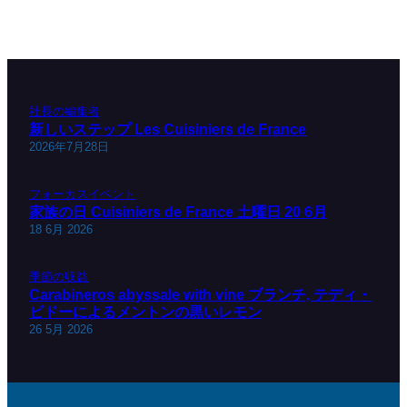
Les Cuisiniers de France
1840年に設立された相互、191919年に公益事業を認め
45 rue Saint-Roch – 75001 パリ
電話番号: 01 42 61 52 75
–
contact@cuisiniersdefrance.fr
ログイン
Facebookページ
ツイート
ログイン
マニュアル
私たちについて
ニュース
私たちの物語
お問い合わせ
交通アクセス