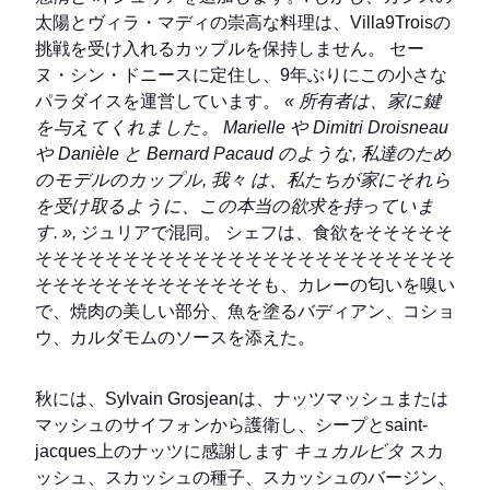
ッシュ、スカッシュの種子、スカッシュのバージン、
石の聖人やその先の尖ったような小さな調味料のこの
残忍な花で。 ヴィラ9Threeの庭の花とハーブは、彼
はベルコルスの足でジャン・リュック・レールロン、
市場との完全な彼のキッチンを養います。 ノーマン
ホールとして、蜂蜜に取り付けられたペストハーブの
ベッドのマンダリンソルベ、口の中で腹部のリフレッ
シュと爆発でスプレー。
« 才能を持っているのは十
分ではありません。 使用方法を知る必要がありま
す。 »
, 再びAlphonse Allaisを書きます. Sylvain
Grosjeanのケースは間違いなくです。
これからの冬は、暖炉の火のひびが入った超居心地の
良いダイニングルームに、Villa9Threeが立ち返りま
す。 別の雰囲気、同じ幸せ。
ヴァレリー・ブーヴァルト
Revue Culinaire n°95で発見されるべき記事
7
ヴィラ9 3