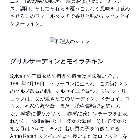
ニス、favoyleの調味料、船員および委託。 アドレ
ス、調和、そしてそれらを覆うことなく風味を目覚め
させるこのフィールタッチで香りと味のミックスとイ
ンターワイン。
グリルサーディンとモイラチキン
Sylvainの二重家族の料理の遺産は興味深いです。
1991年2月19日、トゥーロンに生まれ、この詩は2つ
のグルメ教育の間にマルセイユで育つ。 ジャン・リ
ュックは、父が焼きたてのサーディン、メチョイ、コ
ウス...
« 私の祖父母、黒足、地中海料理を楽しん
だ、非常に香りがよく、非常に良い! »
チーフをお忘
れなく。 Nathalie の側、彼女の母親、そして彼女の
祖父母は Aix で、それは若い男の子を特徴とする
Armo Rican スタイルのより長いまたはロブスターを