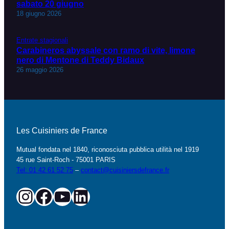
sabato 20 giugno
18 giugno 2026
Entrate stagionali
Carabineros abyssale con ramo di vite, limone
nero di Mentone di Teddy Bidaux
26 maggio 2026
Les Cuisiniers de France
Mutual fondata nel 1840, riconosciuta pubblica utilità nel 1919
45 rue Saint-Roch - 75001 PARIS
Tel: 01 42 61 52 75
–
contact@cuisiniersdefrance.fr
Instagram
Facebook
YouTube
Linkedin