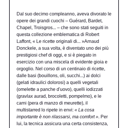
Dal suo decimo compleanno, aveva divorato le
opere dei grandi cuochi – Guérard, Bardet,
Chapel, Troisgros... – che sono stati seguiti in
questa collezione emblematica di Robert
Laffont, « Le ricette originali di... »Arnaud
Donckele, a sua volta, è diventato uno dei più
prestigiosi chef di oggi, e si è piegato in
esercizio con una miscela di evidente gioia e
orgoglio. Nel corso di un centinaio di ricette,
dalle basi (bouillons, oli, succhi...) ai dolci
(gelati idraulici dolorosi) a quelli vegetali
(omelette a panche d'uovo), quelli iodizzati
(gravlax aurad, brocoletti, pompelmo), e le
carni (pera di manzo di meurette), il
multistarred lo ripete in envi:
« La cosa
importante è non rilassarsi, ma comfort »
. Per
lui, la tecnica assicura una certa consistenza,