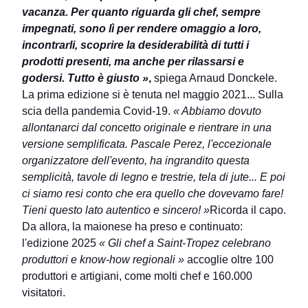
vacanza. Per quanto riguarda gli chef, sempre
impegnati, sono lì per rendere omaggio a loro,
incontrarli, scoprire la desiderabilità di tutti i
prodotti presenti, ma anche per rilassarsi e
godersi. Tutto è giusto »
,
spiega Arnaud Donckele.
La prima edizione si è tenuta nel maggio 2021... Sulla
scia della pandemia Covid-19.
« Abbiamo dovuto
allontanarci dal concetto originale e rientrare in una
versione semplificata. Pascale Perez, l'eccezionale
organizzatore dell'evento, ha ingrandito questa
semplicità, tavole di legno e trestrie, tela di jute... E poi
ci siamo resi conto che era quello che dovevamo fare!
Tieni questo lato autentico e sincero! »
Ricorda il capo.
Da allora, la maionese ha preso e continuato:
l'edizione 2025
« Gli chef a Saint-Tropez celebrano
produttori e know-how regionali »
accoglie oltre 100
produttori e artigiani, come molti chef e 160.000
visitatori.