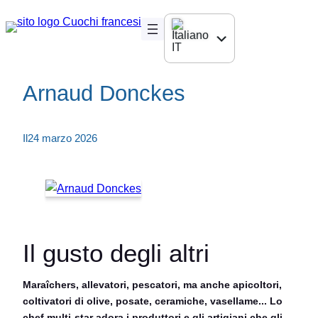
Salta
al
contenuto
IT
Arnaud Donckes
FR
EN
Il
24 marzo 2026
DE
JA
ES
Il gusto degli altri
Maraîchers, allevatori, pescatori, ma anche apicoltori,
coltivatori di olive, posate, ceramiche, vasellame... Lo
chef multi-star adora i produttori e gli artigiani che gli