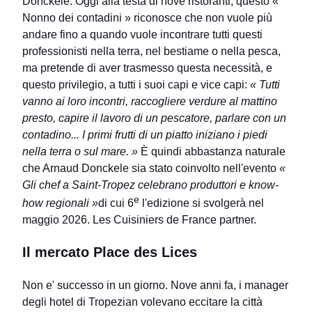
Donckele. Oggi alla testa di nove ristoranti, questo «
Nonno dei contadini » riconosce che non vuole più
andare fino a quando vuole incontrare tutti questi
professionisti nella terra, nel bestiame o nella pesca,
ma pretende di aver trasmesso questa necessità, e
questo privilegio, a tutti i suoi capi e vice capi:
« Tutti
vanno ai loro incontri, raccogliere verdure al mattino
presto, capire il lavoro di un pescatore, parlare con un
contadino... I primi frutti di un piatto iniziano i piedi
nella terra o sul mare. »
È quindi abbastanza naturale
che Arnaud Donckele sia stato coinvolto nell'evento
«
Gli chef a Saint-Tropez celebrano produttori e know-
e
how regionali »
di cui 6
l'edizione si svolgerà nel
maggio 2026. Les Cuisiniers de France partner.
Il mercato Place des Lices
Non e' successo in un giorno. Nove anni fa, i manager
degli hotel di Tropezian volevano eccitare la città